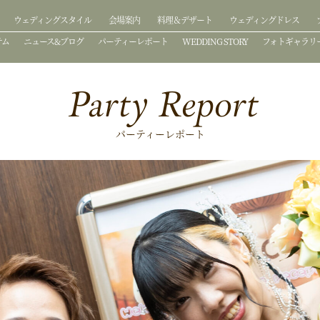
ウェディングスタイル
会場案内
料理＆デザート
ウェディングドレス
テム
ニュース&ブログ
パーティーレポート
WEDDING STORY
フォトギャラリ
Party Report
パーティーレポート