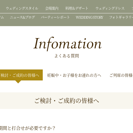
ウェディングスタイル
会場案内
料理＆デザート
ウェディングドレス
テム
ニュース&ブログ
パーティーレポート
WEDDING STORY
フォトギャラリ
Infomation
よくある質問
ご検討・ご成約の皆様へ
妊娠中・お子様をお連れの方へ
ご列席の皆様
ご検討・ご成約の皆様へ
期間と打合せが必要ですか？