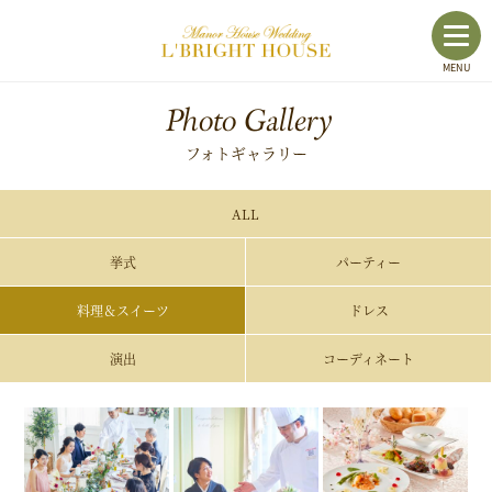
toggl
MENU
navig
Photo Gallery
フォトギャラリー
ALL
挙式
パーティー
料理＆スイーツ
ドレス
演出
コーディネート