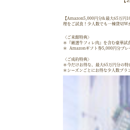
【Amazon5,000円分&最大6
理をご試食！少人数でも一棟貸切W
〈ご来館特典〉
＊『厳選牛フィレ肉』を含む豪華試
＊ Amazonギフト券5,000円分プ
〈ご成約特典〉
＊今だけお得な、最大65万円分の特
＊シーズンごとにお得な少人数プラ