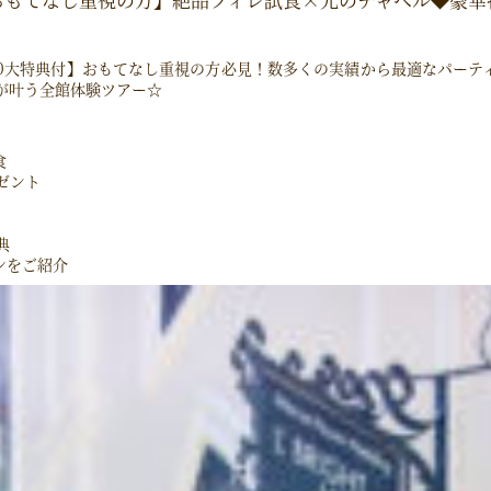
5万円10大特典付】おもてなし重視の方必見！数多くの実績から最適なパ
が叶う全館体験ツアー☆
食
レゼント
典
ンをご紹介