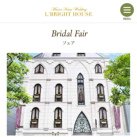
toggl
MENU
navig
Bridal Fair
フェア