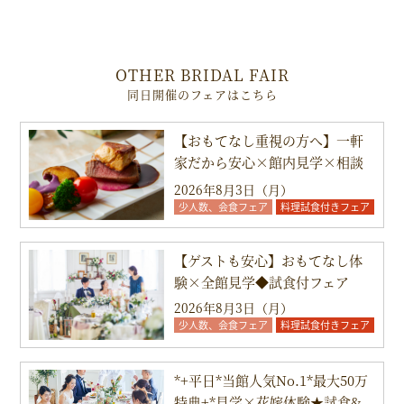
OTHER BRIDAL FAIR
同日開催のフェアはこちら
【おもてなし重視の方へ】一軒
家だから安心×館内見学×相談
会*
2026年8月3日（月）
少人数、会食フェア
料理試食付きフェア
【ゲストも安心】おもてなし体
験×全館見学◆試食付フェア
2026年8月3日（月）
少人数、会食フェア
料理試食付きフェア
*+平日*当館人気No.1*最大50万
特典+*見学×花嫁体験★試食&...