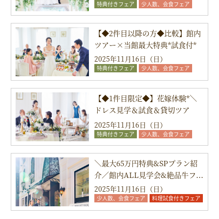
特典付きフェア
少人数、会食フェア
料理試食付きフェア
【◆2件目以降の方◆比較】館内
ツアー×当館最大特典*試食付*
2025年11月16日（日）
特典付きフェア
少人数、会食フェア
料理試食付きフェア
【◆1件目限定◆】花嫁体験*＼
ドレス見学＆試食＆貸切ツア
ー...
2025年11月16日（日）
特典付きフェア
少人数、会食フェア
料理試食付きフェア
＼最大65万円特典&SPプラン紹
介／館内ALL見学会&絶品牛フ...
2025年11月16日（日）
少人数、会食フェア
料理試食付きフェア