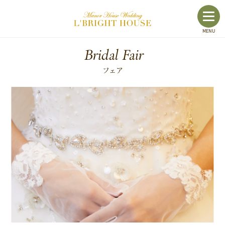
toggl
MENU
navig
Bridal Fair
フェア