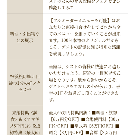
ストのための充実設備をフェアでぜひ
確認してみて
【フルオーダーメニューも可能】はお
ふたりと直接打合せをしてゼロから全
料理・引出物な
てのメニューを創っていくことが出来
どの展示
ます。100％本物のオリジナルだから
こそ、ゲストの記憶に残る特別な感謝
を表現しましょう。
当館は、ゲストの皆様に快適にお越し
いただけるよう、駅近の一軒家貸切式
*+浜松町駅北口
場となります。駅から近いからこそ、
徒歩1分の好アク
ゲストへおもてなしの心が伝わり、最
セス+*
幸の1日をお過ごし頂くことができま
す。
来館特典〈試
最大65万円特典内訳：■料理・飲物
食〉&〈アマギ
【6万円分OFF】■会場使用料【30万
フ5千円分〉&成
円分OFF】■挙式料【6万円OFF】■
約特典〈最大65
司会【3万円OFF】■音響【2,5万円