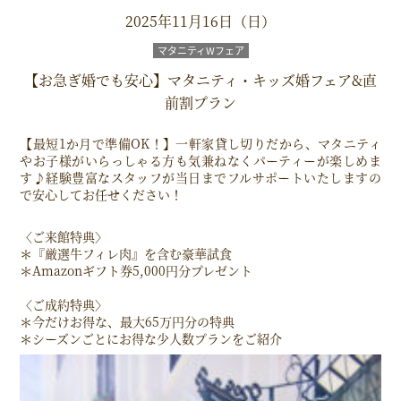
2025年11月16日（日）
マタニティWフェア
【お急ぎ婚でも安心】マタニティ・キッズ婚フェア&直
前割プラン
【最短1か月で準備OK！】一軒家貸し切りだから、マタニティ
やお子様がいらっしゃる方も気兼ねなくパーティーが楽しめま
す♪経験豊富なスタッフが当日までフルサポートいたしますの
で安心してお任せください！
〈ご来館特典〉
＊『厳選牛フィレ肉』を含む豪華試食
＊Amazonギフト券5,000円分プレゼント
〈ご成約特典〉
＊今だけお得な、最大65万円分の特典
＊シーズンごとにお得な少人数プランをご紹介