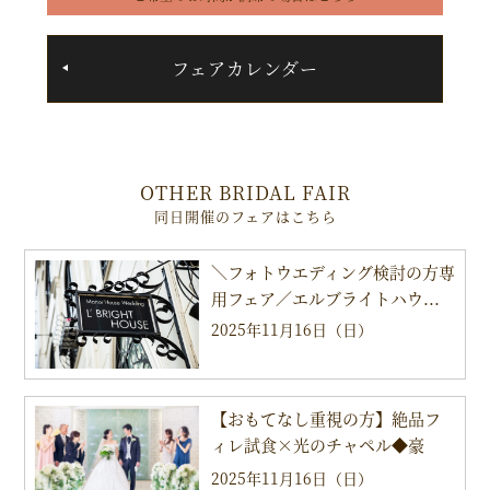
フェアカレンダー
OTHER BRIDAL FAIR
同日開催のフェアはこちら
＼フォトウエディング検討の方専
用フェア／エルブライトハウ...
2025年11月16日（日）
【おもてなし重視の方】絶品フ
ィレ試食×光のチャペル◆豪
華...
2025年11月16日（日）