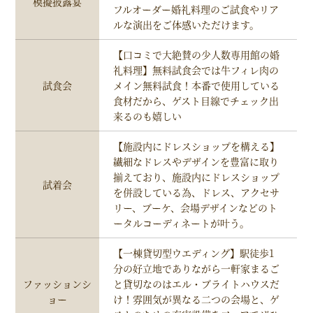
模擬披露宴
フルオーダー婚礼料理のご試食やリア
ルな演出をご体感いただけます。
【口コミで大絶賛の少人数専用館の婚
礼料理】無料試食会では牛フィレ肉の
試食会
メイン無料試食！本番で使用している
食材だから、ゲスト目線でチェック出
来るのも嬉しい
【施設内にドレスショップを構える】
繊細なドレスやデザインを豊富に取り
揃えており、施設内にドレスショップ
試着会
を併設している為、ドレス、アクセサ
リー、ブーケ、会場デザインなどのト
ータルコーディネートが叶う。
【一棟貸切型ウエディング】駅徒歩1
分の好立地でありながら一軒家まるご
ファッションシ
と貸切なのはエル・ブライトハウスだ
ョー
け！雰囲気が異なる二つの会場と、ゲ