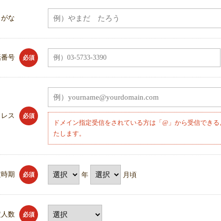
りがな
話番号
必須
ドレス
必須
ドメイン指定受信をされている方は「@」から受信できる
たします。
定時期
年
月頃
必須
定人数
必須