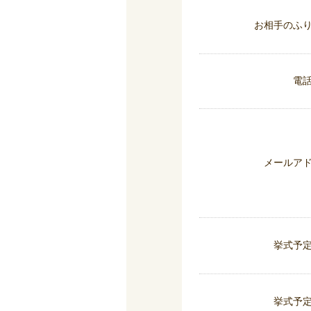
お相手のふ
電
メールア
挙式予
挙式予