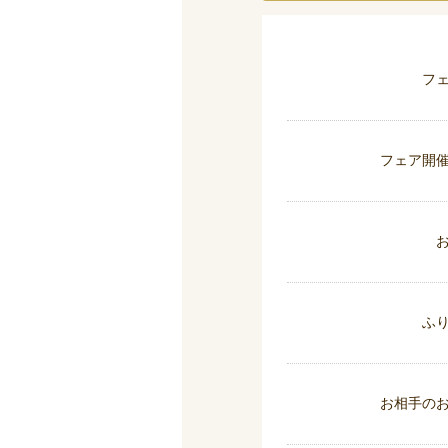
フ
フェア開
ふ
お相手の