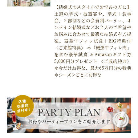
【結婚式のスタイルでお悩みの方に】
王道の挙式・披露宴や、挙式＋食事
会、２部制などの会費制パーティ、オ
ンライン結婚式などお２人のご希望や
お悩みに合わせて最適な結婚式をご提
案。豪華牛フィレ試食＋BIG特典付
〈ご来館特典〉 ＊『厳選牛フィレ肉』
を含む豪華試食 ＊Amazonギフト券
5,000円分プレゼント 〈ご成約特典〉
＊今だけお得な、最大65万円分の特典
＊シーズンごとにお得な