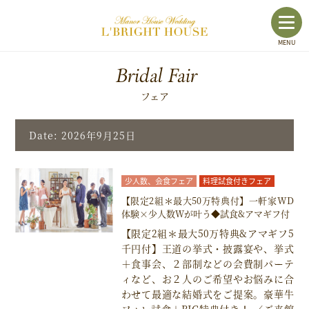
toggl
MENU
navig
Bridal Fair
フェア
Date: 2026年9月25日
少人数、会食フェア
料理試食付きフェア
【限定2組＊最大50万特典付】一軒家WD
体験×少人数Ｗが叶う◆試食&アマギフ付
【限定2組＊最大50万特典&アマギフ5
千円付】王道の挙式・披露宴や、挙式
＋食事会、２部制などの会費制パーテ
ィなど、お２人のご希望やお悩みに合
わせて最適な結婚式をご提案。豪華牛
フィレ試食＋BIG特典付き！ 〈ご来館