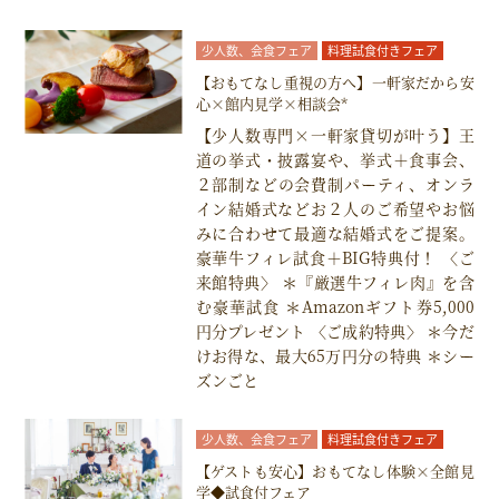
少人数、会食フェア
料理試食付きフェア
【おもてなし重視の方へ】一軒家だから安
心×館内見学×相談会*
【少人数専門×一軒家貸切が叶う】王
道の挙式・披露宴や、挙式＋食事会、
２部制などの会費制パーティ、オンラ
イン結婚式などお２人のご希望やお悩
みに合わせて最適な結婚式をご提案。
豪華牛フィレ試食＋BIG特典付！ 〈ご
来館特典〉 ＊『厳選牛フィレ肉』を含
む豪華試食 ＊Amazonギフト券5,000
円分プレゼント 〈ご成約特典〉 ＊今だ
けお得な、最大65万円分の特典 ＊シー
ズンごと
少人数、会食フェア
料理試食付きフェア
【ゲストも安心】おもてなし体験×全館見
学◆試食付フェア