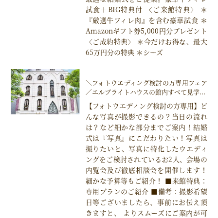
試食＋BIG特典付 〈ご来館特典〉 ＊
『厳選牛フィレ肉』を含む豪華試食 ＊
Amazonギフト券5,000円分プレゼント
〈ご成約特典〉 ＊今だけお得な、最大
65万円分の特典 ＊シーズ
＼フォトウエディング検討の方専用フェア
／エルブライトハウスの館内すべて見学...
【フォトウエディング検討の方専用】ど
んな写真が撮影できるの？当日の流れ
は？など細かな部分までご案内！結婚
式は『写真』にこだわりたい！写真は
撮りたいと、写真に特化したウエディ
ングをご検討されているお2人、会場の
内覧会及び徹底相談会を開催します！
細かな予算等もご紹介！ ■来館特典：
専用プランのご紹介 ■備考：撮影希望
日等ございましたら、事前にお伝え頂
きますと、 よりスムーズにご案内が可