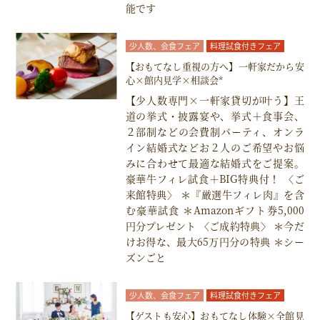
能です
少人数、会食フェア
料理試食付きフェア
【おもてなし重視の方へ】一軒家だから安
心×館内見学×相談会*
【少人数専門×一軒家貸切が叶う】王
道の挙式・披露宴や、挙式＋食事会、
２部制などの会費制パーティ、オンラ
イン結婚式などお２人のご希望やお悩
みに合わせて最適な結婚式をご提案。
豪華牛フィレ試食＋BIG特典付！ 〈ご
来館特典〉 ＊『厳選牛フィレ肉』を含
む豪華試食 ＊Amazonギフト券5,000
円分プレゼント 〈ご成約特典〉 ＊今だ
けお得な、最大65万円分の特典 ＊シー
ズンごと
少人数、会食フェア
料理試食付きフェア
【ゲストも安心】おもてなし体験×全館見