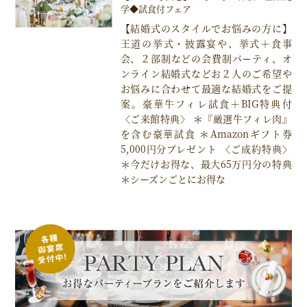
学◆試食付フェア
【結婚式のスタイルでお悩みの方に】
王道の挙式・披露宴や、挙式＋食事
会、２部制などの会費制パーティ、オ
ンライン結婚式などお２人のご希望や
お悩みに合わせて最適な結婚式をご提
案。豪華牛フィレ試食＋BIG特典付
〈ご来館特典〉 ＊『厳選牛フィレ肉』
を含む豪華試食 ＊Amazonギフト券
5,000円分プレゼント 〈ご成約特典〉
＊今だけお得な、最大65万円分の特典
＊シーズンごとにお得な