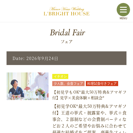
toggl
MENU
navig
Bridal Fair
フェア
Date: 2026年9月24日
イチオシ
少人数、会食フェア
料理試食付きフェア
【初見学もOK*最大50万特典&アマギフ
付】見学×美食体験×相談会*
【初見学OK*最大50万特典&アマギフ
付】王道の挙式・披露宴や、挙式＋食
事会、２部制などの会費制パーティな
どお２人のご希望やお悩みに合わせて
最適な結婚式をご提案。豪華牛フィレ