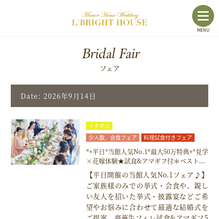
toggl
MENU
navig
Bridal Fair
フェア
Date: 2026年9月14日
イチオシ
少人数、会食フェア
料理試食付きフェア
*+平日*当館人気No.1*最大50万特典+*見学
×花嫁体験★試食&アマギフ付＊ベスト...
【平日開催の当館人気No.1フェア♪】
ご家族様のみでの挙式・会食や、親し
い友人を招いた挙式・披露宴などご希
望やお悩みに合わせて最適な結婚式を
ご提案。豪華牛フィレ試食&アマギフ5