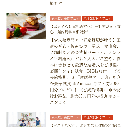
能です
少人数、会食フェア
料理試食付きフェア
【おもてなし重視の方へ】一軒家だから安
心×館内見学×相談会*
【少人数専門×一軒家貸切が叶う】王
道の挙式・披露宴や、挙式＋食事会、
２部制などの会費制パーティ、オンラ
イン結婚式などお２人のご希望やお悩
みに合わせて最適な結婚式をご提案。
豪華牛フィレ試食＋BIG特典付！ 〈ご
来館特典〉 ＊『厳選牛フィレ肉』を含
む豪華試食 ＊Amazonギフト券5,000
円分プレゼント 〈ご成約特典〉 ＊今だ
けお得な、最大65万円分の特典 ＊シー
ズンごと
少人数、会食フェア
料理試食付きフェア
【ゲストも安心】おもてなし体験×全館見