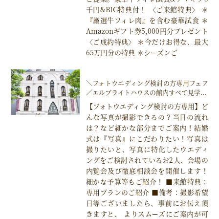
千円&BIG特典付！ 〈ご来館特典〉 ＊
『厳選牛フィレ肉』を含む豪華試食 ＊
Amazonギフト券5,000円分プレゼント
〈ご成約特典〉 ＊今だけお得な、最大
65万円分の特典 ＊シーズンご
＼フォトウエディング検討の方専用フェア
／エルブライトハウスの館内すべて見学...
【フォトウエディング検討の方専用】ど
んな写真が撮影できるの？当日の流れ
は？など細かな部分までご案内！結婚
式は『写真』にこだわりたい！写真は
撮りたいと、写真に特化したウエディ
ングをご検討されているお2人、会場の
内覧会及び徹底相談会を開催します！
細かな予算等もご紹介！ ■来館特典：
専用プランのご紹介 ■備考：撮影希望
日等ございましたら、事前にお伝え頂
きますと、 よりスムーズにご案内が可