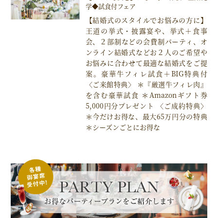
学◆試食付フェア
【結婚式のスタイルでお悩みの方に】
王道の挙式・披露宴や、挙式＋食事
会、２部制などの会費制パーティ、オ
ンライン結婚式などお２人のご希望や
お悩みに合わせて最適な結婚式をご提
案。豪華牛フィレ試食＋BIG特典付
〈ご来館特典〉 ＊『厳選牛フィレ肉』
を含む豪華試食 ＊Amazonギフト券
5,000円分プレゼント 〈ご成約特典〉
＊今だけお得な、最大65万円分の特典
＊シーズンごとにお得な