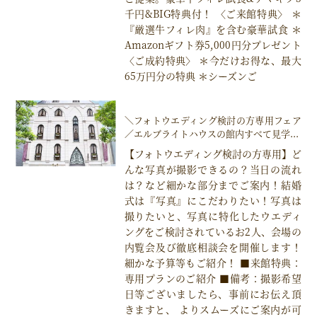
千円&BIG特典付！ 〈ご来館特典〉 ＊
『厳選牛フィレ肉』を含む豪華試食 ＊
Amazonギフト券5,000円分プレゼント
〈ご成約特典〉 ＊今だけお得な、最大
65万円分の特典 ＊シーズンご
＼フォトウエディング検討の方専用フェア
／エルブライトハウスの館内すべて見学...
【フォトウエディング検討の方専用】ど
んな写真が撮影できるの？当日の流れ
は？など細かな部分までご案内！結婚
式は『写真』にこだわりたい！写真は
撮りたいと、写真に特化したウエディ
ングをご検討されているお2人、会場の
内覧会及び徹底相談会を開催します！
細かな予算等もご紹介！ ■来館特典：
専用プランのご紹介 ■備考：撮影希望
日等ございましたら、事前にお伝え頂
きますと、 よりスムーズにご案内が可