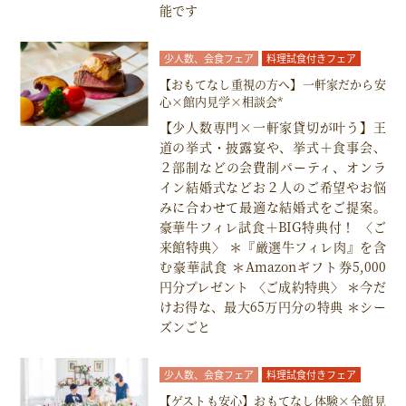
能です
少人数、会食フェア
料理試食付きフェア
【おもてなし重視の方へ】一軒家だから安
心×館内見学×相談会*
【少人数専門×一軒家貸切が叶う】王
道の挙式・披露宴や、挙式＋食事会、
２部制などの会費制パーティ、オンラ
イン結婚式などお２人のご希望やお悩
みに合わせて最適な結婚式をご提案。
豪華牛フィレ試食＋BIG特典付！ 〈ご
来館特典〉 ＊『厳選牛フィレ肉』を含
む豪華試食 ＊Amazonギフト券5,000
円分プレゼント 〈ご成約特典〉 ＊今だ
けお得な、最大65万円分の特典 ＊シー
ズンごと
少人数、会食フェア
料理試食付きフェア
【ゲストも安心】おもてなし体験×全館見