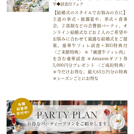
学◆試食付フェア
【結婚式のスタイルでお悩みの方に】
王道の挙式・披露宴や、挙式＋食事
会、２部制などの会費制パーティ、オ
ンライン結婚式などお２人のご希望や
お悩みに合わせて最適な結婚式をご提
案。豪華牛フィレ試食＋BIG特典付
〈ご来館特典〉 ＊『厳選牛フィレ肉』
を含む豪華試食 ＊Amazonギフト券
5,000円分プレゼント 〈ご成約特典〉
＊今だけお得な、最大65万円分の特典
＊シーズンごとにお得な