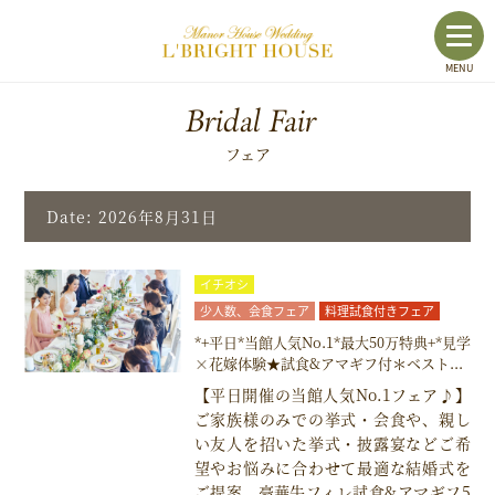
toggl
MENU
navig
Bridal Fair
フェア
Date: 2026年8月31日
イチオシ
少人数、会食フェア
料理試食付きフェア
*+平日*当館人気No.1*最大50万特典+*見学
×花嫁体験★試食&アマギフ付＊ベスト...
【平日開催の当館人気No.1フェア♪】
ご家族様のみでの挙式・会食や、親し
い友人を招いた挙式・披露宴などご希
望やお悩みに合わせて最適な結婚式を
ご提案。豪華牛フィレ試食&アマギフ5