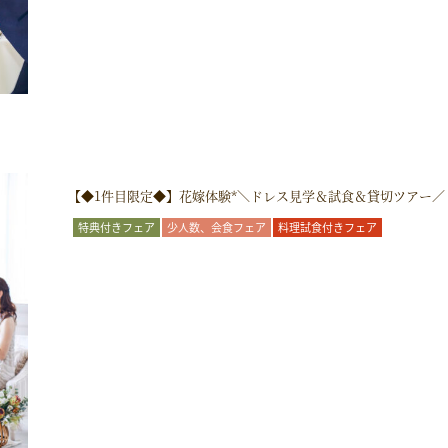
【◆1件目限定◆】花嫁体験*＼ドレス見学＆試食＆貸切ツアー／
特典付きフェア
少人数、会食フェア
料理試食付きフェア