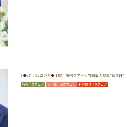
【◆2件目以降の方◆比較】館内ツアー×当館最大特典*試食付*
特典付きフェア
少人数、会食フェア
料理試食付きフェア