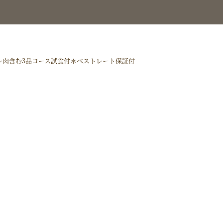
ィレ肉含む3品コース試食付＊ベストレート保証付