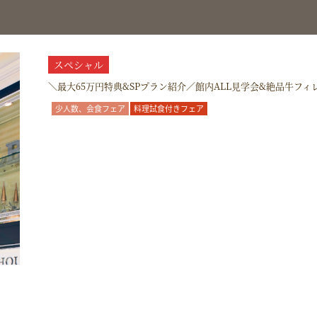
スペシャル
＼最大65万円特典&SPプラン紹介／館内ALL見学会&絶品牛フ
少人数、会食フェア
料理試食付きフェア