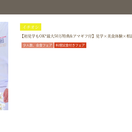
イチオシ
【初見学もOK*最大50万特典&アマギフ付】見学×美食体験×相
少人数、会食フェア
料理試食付きフェア