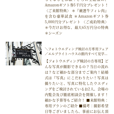
Amazonギフト券5千円分プレゼント！
〈ご来館特典〉 ＊『厳選牛フィレ肉』
を含む豪華試食 ＊Amazonギフト券
5,000円分プレゼント 〈ご成約特典〉
＊今だけお得な、最大65万円分の特典
＊シーズン
＼フォトウエディング検討の方専用フェア
／エルブライトハウスの館内すべて見学...
【フォトウエディング検討の方専用】ど
んな写真が撮影できるの？当日の流れ
は？など細かな部分までご案内！結婚
式は『写真』にこだわりたい！写真は
撮りたいと、写真に特化したウエディ
ングをご検討されているお2人、会場の
内覧会及び徹底相談会を開催します！
細かな予算等もご紹介！ ■来館特典：
専用プランのご紹介 ■備考：撮影希望
日等ございましたら、事前にお伝え頂