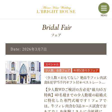
toggl
MENU
navig
Bridal Fair
フェア
Date: 2026年3月7日
スペシャル
少人数、会食フェア
料理試食付きフェア
〈少人数×おもてなし〉絶品牛フィレ肉試
食&見学*5千円ギフト付＊ベストレート...
【少人数WDご検討の方必見*最大65万
特典】40名様までの少人数様の結婚式
に特化した専門式場です！フェアで
は、牛フィレ肉含む3品コース試食でお
もてなしを体験！さらに全組様に、