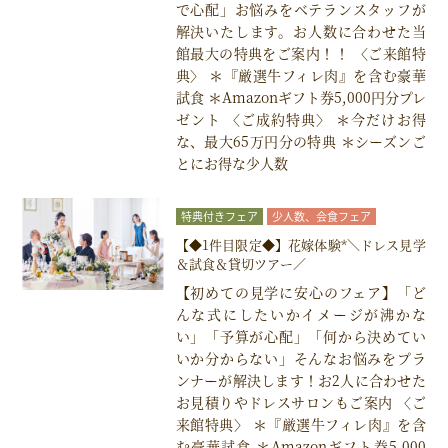
で心配」お悩みをベテランスタッフが
解決いたします。お人数に合わせた当
館最大の特典をご案内！！ 〈ご来館特
典〉 ＊『厳選牛フィレ肉』を含む豪華
試食 ＊Amazonギフト券5,000円分プレ
ゼント 〈ご成約特典〉 ＊今だけお得
な、最大65万円分の特典 ＊シーズンご
とにお得な少人数
特典付きフェア
少人数、会食フェア
料理試食付きフェア
【◆1件目限定◆】花嫁体験*＼ドレス見学
＆試食＆貸切ツアー／
【初めての見学に安心のフェア】「ど
んな式にしたいかイメージが沸かな
い」「予算が心配」「何から決めてい
いか分からない」そんなお悩みをプラ
ンナーが解決します！お2人に合わせた
お見積りやドレスサロンもご案内 〈ご
来館特典〉 ＊『厳選牛フィレ肉』を含
む豪華試食 ＊Amazonギフト券5,000