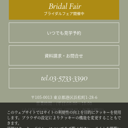
Bridal Fair
ブライダルフェア開催中
いつでも見学予約
資料請求・お問合せ
tel.03-5733-3390
〒105-0013 東京都港区浜松町1-28-6
営業時間：(平日)10:00～18:00
(土日祝)10:00〜20:00（定休日：毎週火曜日）
このウェブサイトではサイトの利便性の向上を目的にクッキーを使用
※年末年始は除く
します。ブラウザの設定によりクッキーの機能を変更することもで
きます。