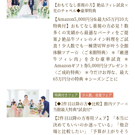
料理試食付きフェア
【おもてなし重視の方】絶品フィレ試食×
光のチャペル◆豪華特典
【Amazon5,000円分&最大65万円10大
特典付】おもてなし重視の方必見！数
多くの実績から最適なパーティをご提
案♪絶品牛フィレのメイン料理をご試
食！少人数でも一棟貸切Wが叶う全館
体験ツアー☆ 〈ご来館特典〉 ＊『厳選
牛フィレ肉』を含む豪華試食 ＊
Amazonギフト券5,000円分プレゼント
〈ご成約特典〉 ＊今だけお得な、最大
65万円分の特典 ＊シーズンごとに
特典付きフェア
少人数、会食フェア
料理試食付きフェア
【◆2件目以降の方◆比較】館内ツアー×
当館最大特典*試食付*
【2件目以降の方専用フェア】「本当に
決めてもいいのか迷っている」「他会
場と比較したい」「予算が上がりそう