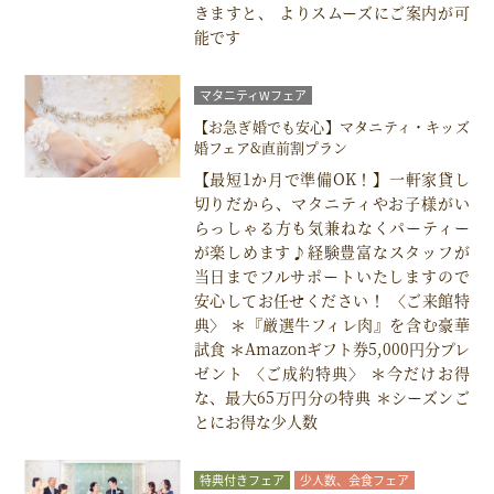
きますと、 よりスムーズにご案内が可
能です
マタニティWフェア
【お急ぎ婚でも安心】マタニティ・キッズ
婚フェア&直前割プラン
【最短1か月で準備OK！】一軒家貸し
切りだから、マタニティやお子様がい
らっしゃる方も気兼ねなくパーティー
が楽しめます♪経験豊富なスタッフが
当日までフルサポートいたしますので
安心してお任せください！ 〈ご来館特
典〉 ＊『厳選牛フィレ肉』を含む豪華
試食 ＊Amazonギフト券5,000円分プレ
ゼント 〈ご成約特典〉 ＊今だけお得
な、最大65万円分の特典 ＊シーズンご
とにお得な少人数
特典付きフェア
少人数、会食フェア