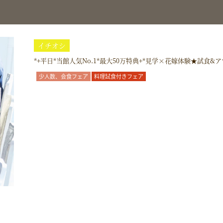
イチオシ
*+平日*当館人気No.1*最大50万特典+*見学×花嫁体験★試食
少人数、会食フェア
料理試食付きフェア