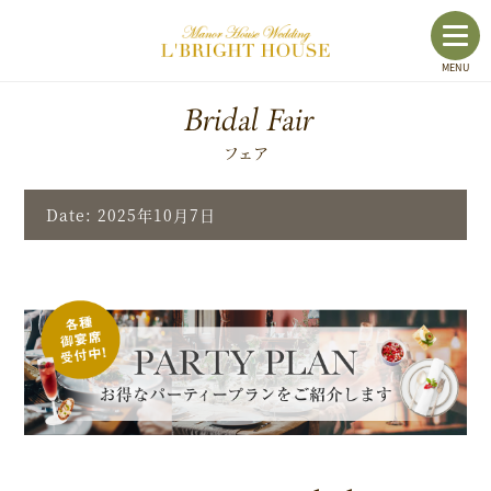
toggl
MENU
navig
Bridal Fair
フェア
Date: 2025年10月7日